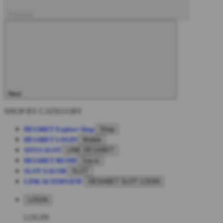
Previous
Next
SHOP BY CATEGORY
DESABET
Explore Shop
Shop
DESABET LOGIN
Mobile
SITUS SLOT
LINK DESABET
DESABET RESMI
Gacor
SLOT GACOR
SLOT
LINK ALTERNATIF
DESABET SLOT LOGIN
LOGIN
LOGIN