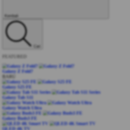
Kembali
Cari
FEATURED
Galaxy Z Fold7
BARU
Galaxy S25 FE
Galaxy Tab S11
Galaxy Watch Ultra
Galaxy Buds3 FE
QLED 4K TV