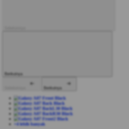
Sebelumnya
Berikutnya
Sebelumnya
Berikutnya
+4 lebih banyak