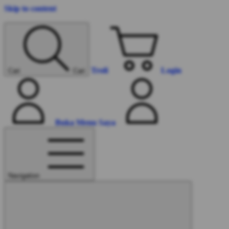
Skip to content
Troli
Login
Cari
Cari
Buka Menu Saya
Navigation