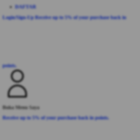
DAFTAR
Login/Sign-Up
Receive up to 5% of your purchase back in
points.
Buka Menu Saya
Receive up to 5% of your purchase back in points.