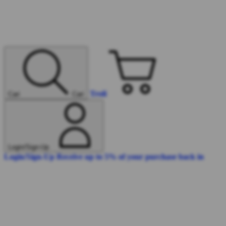
Troli
Cari
Cari
Login/Sign-Up
Login/Sign-Up
Receive up to 5% of your purchase back in