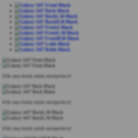
Klik atau ketuk untuk memperkecil
Klik atau ketuk untuk memperkecil
Klik atau ketuk untuk memperkecil