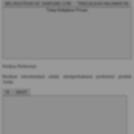
MELANJUTKAN KE SAMSUNG.COM
TINGGALKAN HALAMAN INI
Tutup Kebijakan Privasi
Periksa Preferensi
Berikan rekomendasi untuk memperbaharui preferensi produk
Anda.
YA
NANTI