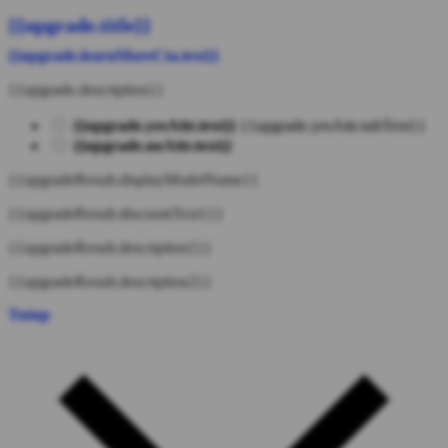
{{upgrade.title}}
{{upgrade.learnMoreCta.text}}
{{upgrade.description}}
{{upgrade.yesAttr.text}}
{{upgrade.yesAttr.subText}}
{{upgrade.noAttr.text}}
{{upgradeResult.displayModelName}}
{{upgradeResult.discountText1}}
{{upgradeResult.description1}}
{{upgradeResult.description2}}
Tutup