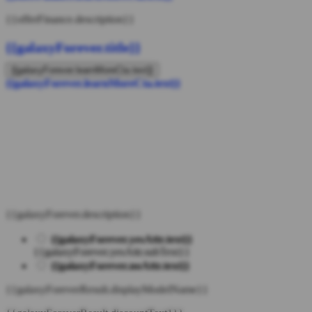
{{offerFinance.description}}
{{galaxyForever.title}}
{{galaxyForever.learnMoreCta.text}}
{{galaxyForever.learnMoreCta.text}}
{{galaxyForever.description}}
{{galaxyForever.yesAttr.text}}
{{galaxyForever.yesAttr.subText}}
{{galaxyForever.noAttr.text}}
{{galaxyForeverResult.displayModelName}}