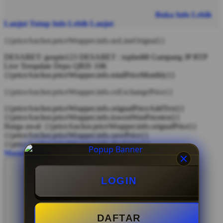
Buka Info Lebih
Lanjut
Tutup Info Lebih Lanjut
{{priceAnchor.priceWrapper.info.noLineOrignal}}
DESABET: gospin123 DESABET : topbet88 Gampang JP RTP
Live Terupdate Depo QRIS 10K
{{priceAnchor.priceWrapper.info.totalPriceMonthly}}
{{priceAnchor.priceWrapper.info.ceExchangePrice}}
{{priceAnchor.priceWrapper.info.orignalPriceAddText}}
{{priceAnchor.priceWrapper.info.lowestWasPricetext}}
Harga awal:
{{priceAnchor.priceWrapper.info.orignalPrice}}
{{priceAnchor.priceWrapper.info.savePrice}}
{{priceAnchor.priceWrapper.info.disclaimer}}
Masuk
Daftar
LOGIN
DAFTAR