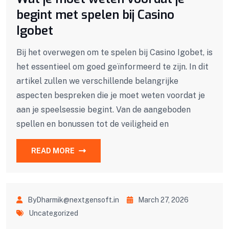
begint met spelen bij Casino
Igobet
Bij het overwegen om te spelen bij Casino Igobet, is
het essentieel om goed geïnformeerd te zijn. In dit
artikel zullen we verschillende belangrijke
aspecten bespreken die je moet weten voordat je
aan je speelsessie begint. Van de aangeboden
spellen en bonussen tot de veiligheid en
READ MORE
ByDharmik@nextgensoft.in
March 27, 2026
Uncategorized