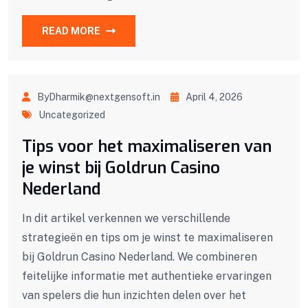
READ MORE
ByDharmik@nextgensoft.in
April 4, 2026
Uncategorized
Tips voor het maximaliseren van
je winst bij Goldrun Casino
Nederland
In dit artikel verkennen we verschillende
strategieën en tips om je winst te maximaliseren
bij Goldrun Casino Nederland. We combineren
feitelijke informatie met authentieke ervaringen
van spelers die hun inzichten delen over het