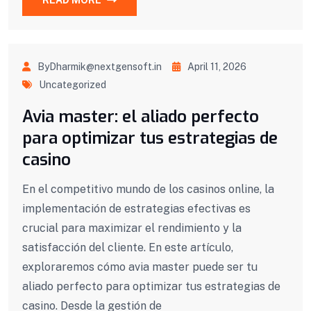
READ MORE
ByDharmik@nextgensoft.in
April 11, 2026
Uncategorized
Avia master: el aliado perfecto
para optimizar tus estrategias de
casino
En el competitivo mundo de los casinos online, la
implementación de estrategias efectivas es
crucial para maximizar el rendimiento y la
satisfacción del cliente. En este artículo,
exploraremos cómo avia master puede ser tu
aliado perfecto para optimizar tus estrategias de
casino. Desde la gestión de