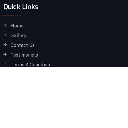
Quick Links
Home
Gallery
Contact Us
Testimonials
Terms & Condition
PATAN CITY HISTORY
Copyright
2025 By
Nextgen Software Solution
All
Rights Reserved.