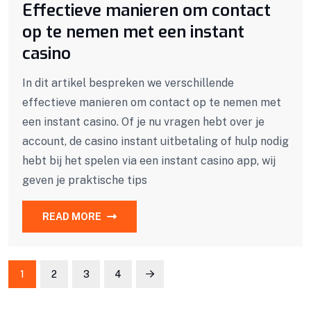
Effectieve manieren om contact
op te nemen met een instant
casino
In dit artikel bespreken we verschillende
effectieve manieren om contact op te nemen met
een instant casino. Of je nu vragen hebt over je
account, de casino instant uitbetaling of hulp nodig
hebt bij het spelen via een instant casino app, wij
geven je praktische tips
READ MORE
1
2
3
4