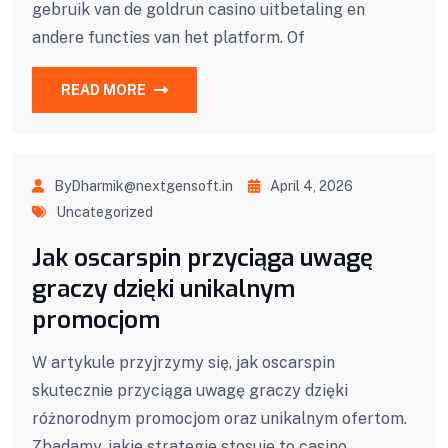
gebruik van de goldrun casino uitbetaling en
andere functies van het platform. Of
READ MORE
ByDharmik@nextgensoft.in
April 4, 2026
Uncategorized
Jak oscarspin przyciąga uwagę
graczy dzięki unikalnym
promocjom
W artykule przyjrzymy się, jak oscarspin
skutecznie przyciąga uwagę graczy dzięki
różnorodnym promocjom oraz unikalnym ofertom.
Zbadamy, jakie strategie stosuje to casino