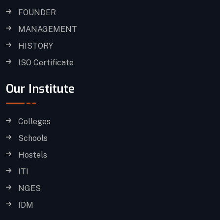
FOUNDER
MANAGEMENT
HISTORY
ISO Certificate
Our Institute
Colleges
Schools
Hostels
ITI
NGES
IDM