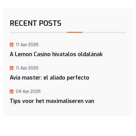
RECENT POSTS
11 Apr 2026
A Lemon Casino hivatalos oldalának
11 Apr 2026
Avia master: el aliado perfecto
04 Apr 2026
Tips voor het maximaliseren van