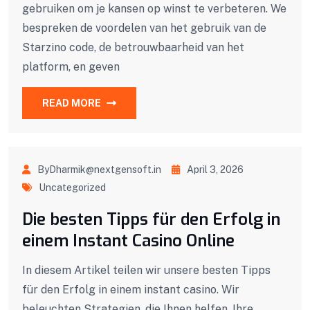
gebruiken om je kansen op winst te verbeteren. We
bespreken de voordelen van het gebruik van de
Starzino code, de betrouwbaarheid van het
platform, en geven
READ MORE
ByDharmik@nextgensoft.in
April 3, 2026
Uncategorized
Die besten Tipps für den Erfolg in
einem Instant Casino Online
In diesem Artikel teilen wir unsere besten Tipps
für den Erfolg in einem instant casino. Wir
beleuchten Strategien, die Ihnen helfen, Ihre