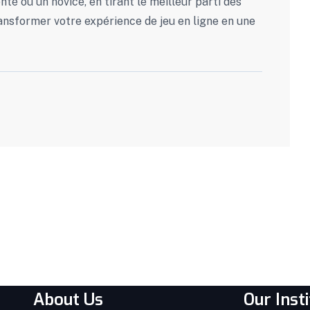
té ou un novice, en tirant le meilleur parti des
ransformer votre expérience de jeu en ligne en une
About Us
Our Inst