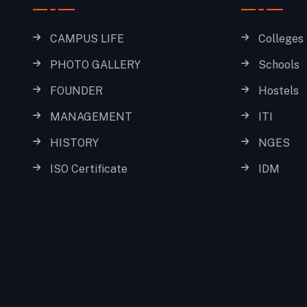
CAMPUS LIFE
Colleges
PHOTO GALLERY
Schools
FOUNDER
Hostels
MANAGEMENT
ITI
HISTORY
NGES
ISO Certificate
IDM