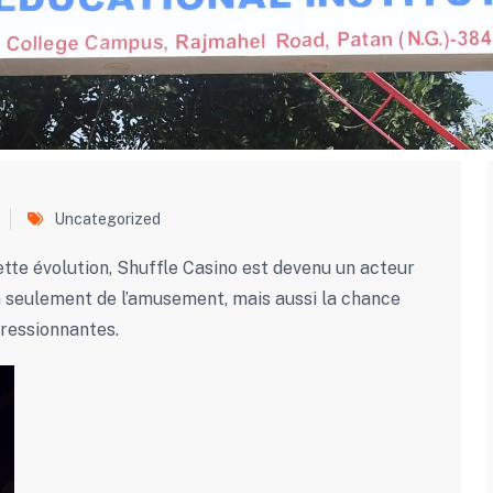
Uncategorized
ette évolution, Shuffle Casino est devenu un acteur
n seulement de l’amusement, mais aussi la chance
pressionnantes.