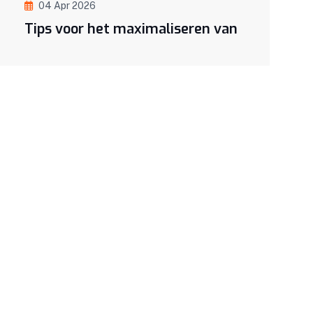
04 Apr 2026
Tips voor het maximaliseren van