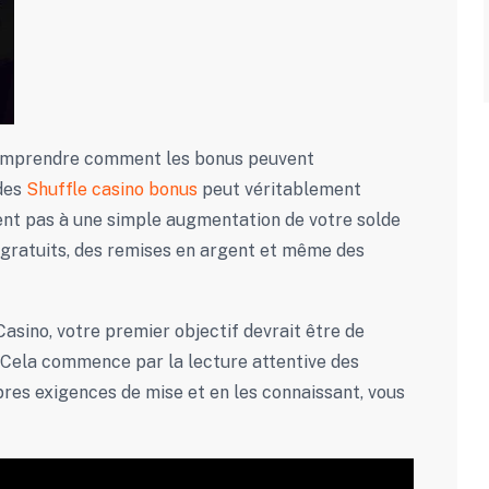
e comprendre comment les bonus peuvent
 des
Shuffle casino bonus
peut véritablement
ent pas à une simple augmentation de votre solde
s gratuits, des remises en argent et même des
Casino, votre premier objectif devrait être de
 Cela commence par la lecture attentive des
res exigences de mise et en les connaissant, vous