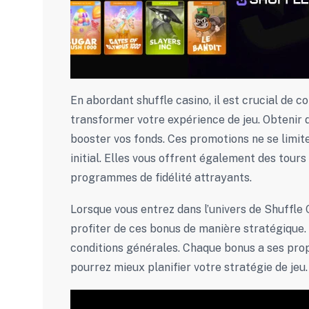
En abordant shuffle casino, il est crucial d
transformer votre expérience de jeu. Obtenir
booster vos fonds. Ces promotions ne se limit
initial. Elles vous offrent également des tour
programmes de fidélité attrayants.
Lorsque vous entrez dans l’univers de Shuffle 
profiter de ces bonus de manière stratégique.
conditions générales. Chaque bonus a ses prop
pourrez mieux planifier votre stratégie de jeu.