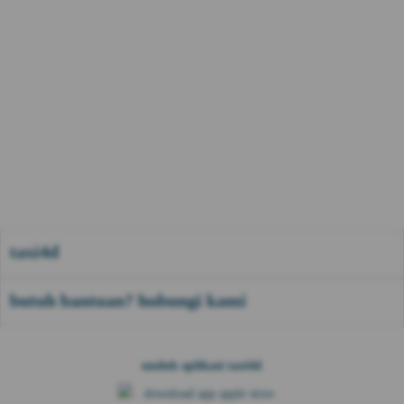
taxi4d
butuh bantuan? hubungi kami
unduh aplikasi taxi4d