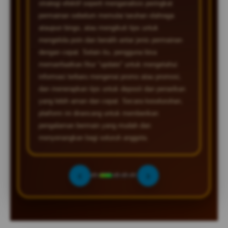
strategi efektif seperti menganalisis peringkat
permainan sebelum memulai taruhan olahraga
ataupun bingo, atau mengikuti tips untuk
mengelola poin dan beralih antar jenis permainan
dengan cepat. Selain itu, pengguna bisa
memanfaatkan fitur "update" untuk mengetahui
informasi terbaru mengenai promo atau promosi,
dan menerapkan tips untuk deposit dan penarikan
yang lebih aman dan cepat. Secara keseluruhan,
platform ini dirancang untuk memberikan
pengalaman bermain yang mudah dan
menyenangkan bagi seluruh anggota.
‹
›