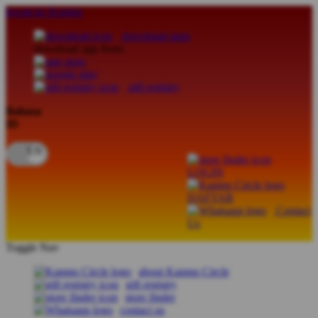
lewati ke Konten
download apps
download app from:
gift registry
Bahasa
ID
LOGIN
DAFTAR
Contact
Us
Toggle Nav
about Kanmo Circle
gift registry
store finder
contact us