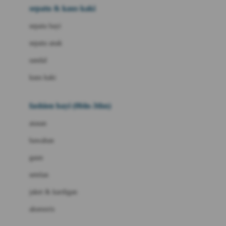
Beauty Barn
sepatu & kaus kaki
Bio Oil
sepatu bayi
Biolane
sepatu anak
Bite Fighters
sandal
Bizzi Growin
kaus kaki
Blackmores
fashion bayi (0bln-3thn)
Blooming Marvellous
atasan
Bonnels
bawahan
Bravado
gaun
Bruder
setelan
Brush Baby
jaket & kardigan
Buds Organics
aksesoris
Bugaboo