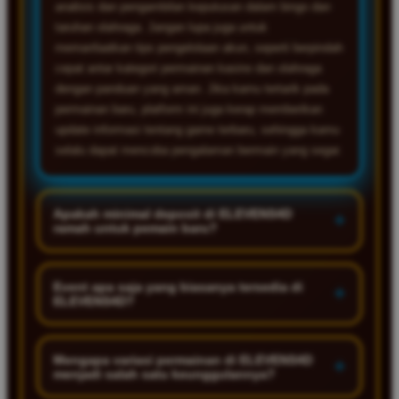
analisis dan pengambilan keputusan dalam bingo dan
taruhan olahraga. Jangan lupa juga untuk
memanfaatkan tips pengelolaan akun, seperti berpindah
cepat antar kategori permainan kasino dan olahraga
dengan panduan yang aman. Jika kamu tertarik pada
permainan baru, platform ini juga kerap memberikan
update informasi tentang game terbaru, sehingga kamu
selalu dapat mencoba pengalaman bermain yang segar.
Apakah minimal deposit di ELEVENS4D
+
ramah untuk pemain baru?
Platform ini menyediakan berbagai macam permainan
untuk disukai para anggota, seperti slot digital, bingo,
Event apa saja yang biasanya tersedia di
+
ELEVENS4D?
game meja, serta taruhan olahraga. Misalnya, Anda
dapat mencoba permainan baru secara gratis atau
Setelah daftar menjadi anggota baru, Anda bisa
menggunakan strategi khusus untuk meningkatkan poin
memanfaatkan tips strategis untuk menjelajahi beragam
Mengapa variasi permainan di ELEVENS4D
di permainan bingo. Selain itu, platform juga
+
menjadi salah satu keunggulannya?
permainan, misalnya mencari game slot dengan poin
menawarkan tips dan cara untuk mengelola akun
tinggi atau beralih antara kategori kasino dan olahraga