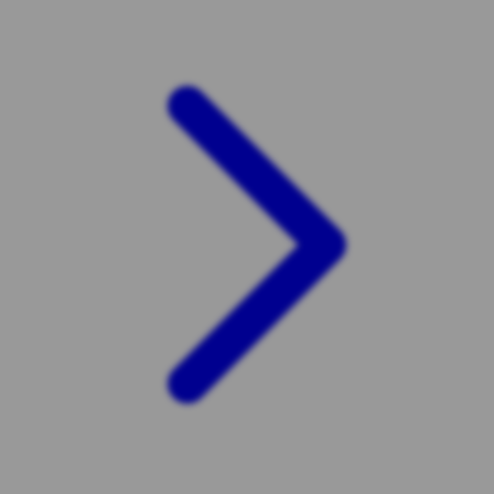
Twistshake
TY Toys
U
V
Veja
Vitaflow
Vtech
W
Waterland
Wellness