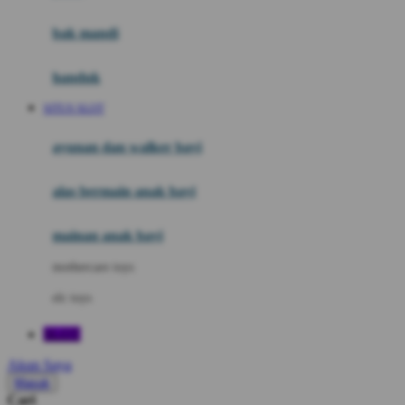
Mini Monkey
Moby
bak mandi
Momami
handuk
Mothercare
SITUS SLOT
Mustela
ayunan dan walker bayi
My Buddy Tag
My K
alas bermain anak bayi
N
mainan anak bayi
Naif
mothercare toys
Nike
elc toys
Nordic Natural
SLOT
Nuby
Akun Saya
Nuna
Masuk
Cari