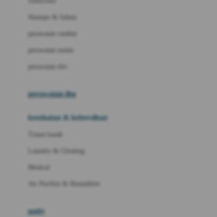
Sunscreen
London Taxi
Shampo & Sabun
Love To Dream
perawatan rambut
perawatan mulut
M
perawatan diri
Magformers
Mama's Choice
perawatan ibu
Mamas&Papas
kesehatan & kebersihan
Mamaway
Tissue basah
Maxi Cosi
Laundry & Cleaning
Megabloks
Medical
Micro
Air Purifier & Humidifier
MiDeer
Mimi & Lula
potty