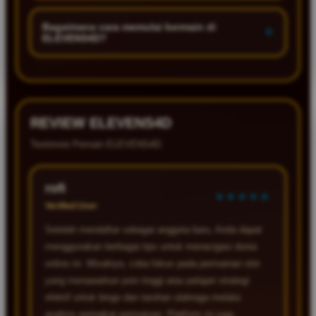
dengan mudah, misalnya dengan berfokus pada
Setelah kamu daftar, platform ini menyediakan berbagai
dengan mudah. Platform ini juga menyediakan strategi
kecepatan akses antar kategori permainan kasino dan
tips dan strategi untuk melengkapi pengalaman
Bagaimana cara memulai bermain di
untuk penggunaan bingo dan taruhan olahraga secara
+
aktivitas terkait olahraga, atau mengetahui cara cepat
ELEVENS4D?
bermainmu, misalnya memilih permainan slot atau meja
efektif, seperti menganalisis peringkat permainan untuk
melakukan deposit dan penarikan uang. Inilah caranya
yang menawarkan poin tinggi. Selain itu, kamu dapat
keputusan yang lebih hati-hati. Untuk kelancaran
Platform ini menawarkan berbagai pilihan permainan
untuk mendapatkan pengalaman maksimal dari
mencari tahu tips untuk menggunakan bingo dan
bermain, pengguna bisa mempelajari sepuluh tips
seru seperti slot digital, bingo, atau games meja untuk
berbagai koleksi game yang tersedia dalam satu
taruhan olahraga secara efektif, seperti menganalisis
mengelola akun, mulai dari beralih cepat antar
Anda. Misalnya, Anda bisa menjelajahi kategori
aplikasi. Fitur lain yang bermanfaat adalah kemampuan
peringkat permainan untuk membuat keputusan lebih
permainan kasino dan aktivitas olahraga hingga
permainan kasino sesuai minat, selain itu tersedia juga
untuk mengupdate permainan terbaru, melihat daftar
bijak. Platform ini juga memberikan panduan praktis
REVIEW ELEVENS4D
panduan penggunaan yang aman. Dengan update
taruhan olahraga virtual di mana Anda dapat
kegiatan, dan mengakses tips strategik untuk
tentang cara mengelola akunmu dengan nyaman, mulai
terbaru dan tips manajemen, Anda dapat menikmati
Testimoni Pemain ELEVENS4D.
menganalisis peringkat permainan untuk strategi tepat.
meningkatkan peluang menangkan di setiap kategori
dari beralih antar kategori permainan kasino dan
pengalaman bermain online yang menyenangkan.
Untuk memudahkan pengalaman, platform ini
permainan.
olahraga hingga memastikan keamanan transaksi
menyediakan tips dan strategi untuk penggunaan
deposit dan withdrawal. Kamu bahkan dapat
dina
efektif, seperti mengelola akun dengan cepat beralih
★★★★★
mempelajari sepuluh cara untuk meningkatkan
Verified User
antara permainan kasino dan aktivitas terkait olahraga.
penggunaan platform, misalnya dengan mengikuti tips
Jika ingin mencoba gratis sebelum bermain dengan
Setelah mendaftar, anggota baru dapat menjelajah
navigasi cepat di berbagai kategori permainan.
poin anda bisa melakukan trial mode permainan baru.
berbagai pilihan permainan seperti slot digital, bingo,
Platform ini juga menawarkan informasi terupdate dan
atau game meja. Misalnya, pengguna dapat mencoba
terbaru tentang dunia pertaruhan online dan
mencari permainan dengan poin tinggi untuk
memberikan dukungan yang cepat dan aman untuk
meningkatkan peluang mereka. Selain itu, platform ini
anggota platformnya. Dengan tips dan panduan, para
menyediakan tips dan strategi, bahkan sepuluh tips